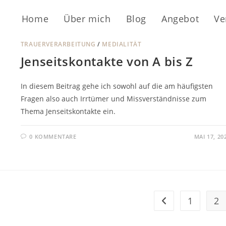
Home
Über mich
Blog
Angebot
Ve
TRAUERVERARBEITUNG
/
MEDIALITÄT
Jenseitskontakte von A bis Z
In diesem Beitrag gehe ich sowohl auf die am häufigsten
Fragen also auch Irrtümer und Missverständnisse zum
Thema Jenseitskontakte ein.
0 KOMMENTARE
MAI 17, 20
1
2
Zur vorherigen Sei